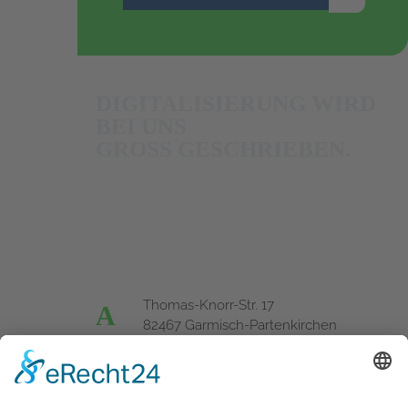
DIGITALISIERUNG WIRD
BEI UNS
GROSS GESCHRIEBEN.
Thomas-Knorr-Str. 17
A
82467 Garmisch-Partenkirchen
T
+49 (0) 8821 - 92 59 52