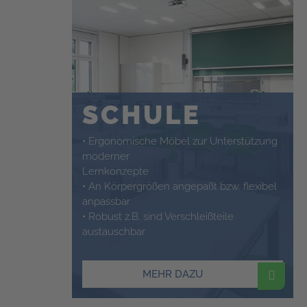
SCHULE
• Ergonomische Möbel zur Unterstützung
moderner
Lernkonzepte
• An Körpergrößen angepaßt bzw. flexibel
anpassbar
• Robust z.B. sind Verschleißteile
austauschbar
MEHR DAZU