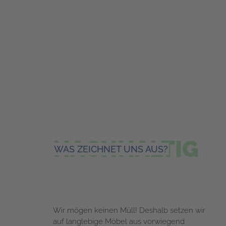
NACHHALTIG
WAS ZEICHNET UNS AUS?
Wir mögen keinen Müll! Deshalb setzen wir
auf langlebige Möbel aus vorwiegend