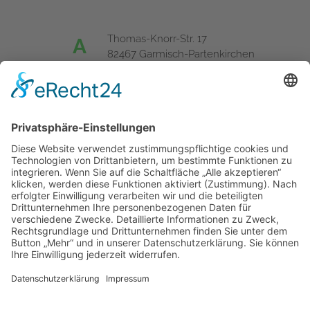
Thomas-Knorr-Str. 17
A
82467 Garmisch-Partenkirchen
T
+49 (0) 8821 - 92 59 52
F
+49 (0) 8821 - 92 59 51
E
office@landkarten-hofmann.de